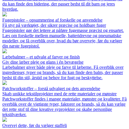
du kan finde den bidering, der passer bedst til dit barn og jeres
hverdag.
Fugepistoler – opsummering af forskelle og anvendelse
Få styr på værktøjet, der sikrer præcise og holdbare fuger
Fugepistoler gør det lettere at påføre fugemasse præcist og ensartet.
Læs om forskelle mellem manuelle, batteridrevne og pneumatiske
modeller, og få overblik over, hvad du bør overveje, før du vælger
din næste fugepistol.
Læbebalmer – et udvalg af farver og finish
Giv dine læber pleje og glans i én bevægelse
Læbebalmer giver både pleje og farve til læberne. Få overblik over
ingredienser, typer og brands, så du kan finde den balm, der passer
bedst til din stil, årstid og behov for fugt og beskyttelse.
Patchworkstoffer – forstå udvalget og dets anvendelse
Skab unikke tekstilprojekter med de rette materialer og mønstre
Patchworkstoffer findes i mange materialer, mønstre og kvaliteter. Få
overblik over de vigtigste typer, faktorer og brands, så du kan vælge
det rette stof til dine kreative syprojekter og skabe personlige
tekstilværker.
Overvej dette, før du vælger staffeli