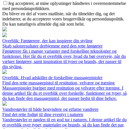
Jeg accepterer, at mine oplysninger håndteres i overensstemmelse
med persondatapolitikken.
Du bliver en del af vores mailliste, når du tilmelder dig, og det
indebærer, at du accepterer vores brugervilkår og persondatapolitik.
Du kan naturligvis afmelde dig når som helst.
Overblik: Føntørrere, der kan inspirere din styling
Skab salonresultater derhjemme med den rette føntørrer
Føntørrere fås i mange varianter med forskellige teknologier og
funktioner. Her får du et overblik over, hvad du bør overveje, når du
vælger føntørrer, samt inspiration til typer og brands, der passer til
din styling.
Overblik: Hvad adskiller de forskellige massagepistoler
Find den rette massagepistol til restitution, velvære og træning
Massagepistoler hjælper med restitution og velvære efter træning. I
denne artikel får du et overblik over forskelle, funktioner og typer, så
du kan finde den massagepistol, der passer bedst til dine behov.
Vandrestøvler til både begyndere og erfarne vandrere
Find det rette fodtøj til dine eventyr i naturen
Vandrestøvler er nøglen til en god tur i naturen. I denne artikel får du
et overblik over typer, materialer og brands, så du kan finde det par,