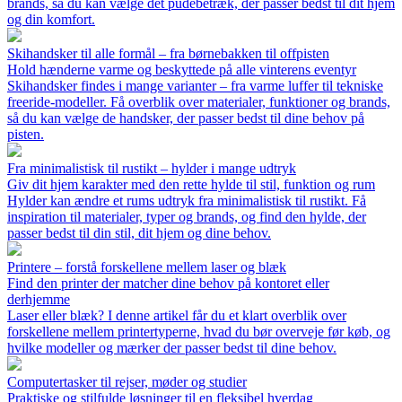
brands, så du kan vælge det pudebetræk, der passer bedst til dit hjem
og din komfort.
Skihandsker til alle formål – fra børnebakken til offpisten
Hold hænderne varme og beskyttede på alle vinterens eventyr
Skihandsker findes i mange varianter – fra varme luffer til tekniske
freeride-modeller. Få overblik over materialer, funktioner og brands,
så du kan vælge de handsker, der passer bedst til dine behov på
pisten.
Fra minimalistisk til rustikt – hylder i mange udtryk
Giv dit hjem karakter med den rette hylde til stil, funktion og rum
Hylder kan ændre et rums udtryk fra minimalistisk til rustikt. Få
inspiration til materialer, typer og brands, og find den hylde, der
passer bedst til din stil, dit hjem og dine behov.
Printere – forstå forskellene mellem laser og blæk
Find den printer der matcher dine behov på kontoret eller
derhjemme
Laser eller blæk? I denne artikel får du et klart overblik over
forskellene mellem printertyperne, hvad du bør overveje før køb, og
hvilke modeller og mærker der passer bedst til dine behov.
Computertasker til rejser, møder og studier
Praktiske og stilfulde løsninger til en fleksibel hverdag