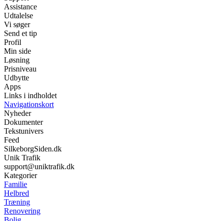
Assistance
Udtalelse
Vi søger
Send et tip
Profil
Min side
Løsning
Prisniveau
Udbytte
Apps
Links i indholdet
Navigationskort
Nyheder
Dokumenter
Tekstunivers
Feed
SilkeborgSiden.dk
Unik Trafik
support@uniktrafik.dk
Kategorier
Familie
Helbred
Træning
Renovering
Bolig