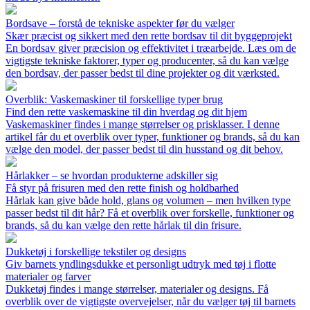
Bordsave – forstå de tekniske aspekter før du vælger
Skær præcist og sikkert med den rette bordsav til dit byggeprojekt
En bordsav giver præcision og effektivitet i træarbejde. Læs om de
vigtigste tekniske faktorer, typer og producenter, så du kan vælge
den bordsav, der passer bedst til dine projekter og dit værksted.
Overblik: Vaskemaskiner til forskellige typer brug
Find den rette vaskemaskine til din hverdag og dit hjem
Vaskemaskiner findes i mange størrelser og prisklasser. I denne
artikel får du et overblik over typer, funktioner og brands, så du kan
vælge den model, der passer bedst til din husstand og dit behov.
Hårlakker – se hvordan produkterne adskiller sig
Få styr på frisuren med den rette finish og holdbarhed
Hårlak kan give både hold, glans og volumen – men hvilken type
passer bedst til dit hår? Få et overblik over forskelle, funktioner og
brands, så du kan vælge den rette hårlak til din frisure.
Dukketøj i forskellige tekstiler og designs
Giv barnets yndlingsdukke et personligt udtryk med tøj i flotte
materialer og farver
Dukketøj findes i mange størrelser, materialer og designs. Få
overblik over de vigtigste overvejelser, når du vælger tøj til barnets