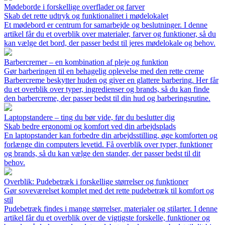
Mødeborde i forskellige overflader og farver
Skab det rette udtryk og funktionalitet i mødelokalet
Et mødebord er centrum for samarbejde og beslutninger. I denne
artikel får du et overblik over materialer, farver og funktioner, så du
kan vælge det bord, der passer bedst til jeres mødelokale og behov.
Barbercremer – en kombination af pleje og funktion
Gør barberingen til en behagelig oplevelse med den rette creme
Barbercreme beskytter huden og giver en glattere barbering. Her får
du et overblik over typer, ingredienser og brands, så du kan finde
den barbercreme, der passer bedst til din hud og barberingsrutine.
Laptopstandere – ting du bør vide, før du beslutter dig
Skab bedre ergonomi og komfort ved din arbejdsplads
En laptopstander kan forbedre din arbejdsstilling, øge komforten og
forlænge din computers levetid. Få overblik over typer, funktioner
og brands, så du kan vælge den stander, der passer bedst til dit
behov.
Overblik: Pudebetræk i forskellige størrelser og funktioner
Gør soveværelset komplet med det rette pudebetræk til komfort og
stil
Pudebetræk findes i mange størrelser, materialer og stilarter. I denne
artikel får du et overblik over de vigtigste forskelle, funktioner og