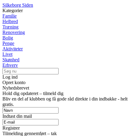
Silkeborg Siden
Kategorier
Familie
Helbred
Træning
Renovering
Bolig
Penge
Aktiviteter
Livet
Skønhed
Erhverv
Log ind
Opret konto
Nyhedsbrevet
Hold dig opdateret – tilmeld dig
Bliv en del af klubben og få gode råd direkte i din indbakke - helt
gratis.
Indtast din mail
Registrer
Tilmelding gennemført – tak