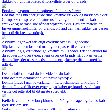
dukker, og bliv inspireret af forskellige typer og brands.
Forskellige garnpakker inspireret af naturens farver
Lad naturens nuancer guide dine kreative strikke- og hækleprojekter
Garnpakker inspireret af naturens farver gør det nemt at skabe
smukke og harmoniske håndarbejdsprojekter. Læs om materialer,
farvesammensætninger og brands, og find den garnpakke, der passer
bedst til dit kreative udtryk.
Akrylmalinger – et farverigt overblik over mulighederne
Slip kreativiteten løs med maling, der passer til enhver idé
Akrylmaling giver uendelige kreative muligheder. I denne artikel får
du et overblik over typer, egenskaber og brands, så du kan vælge
den maling, der passer bedst til dine projekter og dit kunstneriske
udtryk.
Denimstoffer – hvad du bør vide før du køber
Find det rette denimstof til dit næste syprojekt
Denim findes i mange varianter – fra let chambray til kraftig rå
denim. Få overblik over typer, egenskaber og brands, så du kan
vælge det rette stof til dit næste syprojekt.
Fælleshaverne i Silkeborg blomstrer: Når grøntsager og fællesskab
gror side om side
Oplev hvordan fælleshaverne i Silkeborg spirer som grønne