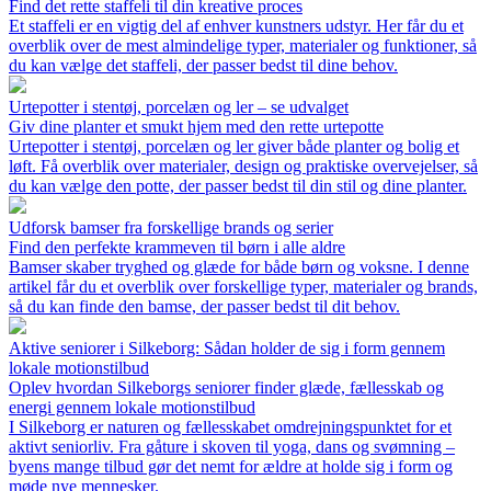
Find det rette staffeli til din kreative proces
Et staffeli er en vigtig del af enhver kunstners udstyr. Her får du et
overblik over de mest almindelige typer, materialer og funktioner, så
du kan vælge det staffeli, der passer bedst til dine behov.
Urtepotter i stentøj, porcelæn og ler – se udvalget
Giv dine planter et smukt hjem med den rette urtepotte
Urtepotter i stentøj, porcelæn og ler giver både planter og bolig et
løft. Få overblik over materialer, design og praktiske overvejelser, så
du kan vælge den potte, der passer bedst til din stil og dine planter.
Udforsk bamser fra forskellige brands og serier
Find den perfekte krammeven til børn i alle aldre
Bamser skaber tryghed og glæde for både børn og voksne. I denne
artikel får du et overblik over forskellige typer, materialer og brands,
så du kan finde den bamse, der passer bedst til dit behov.
Aktive seniorer i Silkeborg: Sådan holder de sig i form gennem
lokale motionstilbud
Oplev hvordan Silkeborgs seniorer finder glæde, fællesskab og
energi gennem lokale motionstilbud
I Silkeborg er naturen og fællesskabet omdrejningspunktet for et
aktivt seniorliv. Fra gåture i skoven til yoga, dans og svømning –
byens mange tilbud gør det nemt for ældre at holde sig i form og
møde nye mennesker.