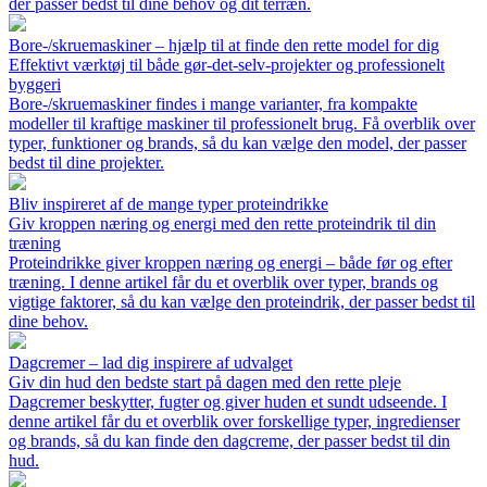
der passer bedst til dine behov og dit terræn.
Bore-/skruemaskiner – hjælp til at finde den rette model for dig
Effektivt værktøj til både gør-det-selv-projekter og professionelt
byggeri
Bore-/skruemaskiner findes i mange varianter, fra kompakte
modeller til kraftige maskiner til professionelt brug. Få overblik over
typer, funktioner og brands, så du kan vælge den model, der passer
bedst til dine projekter.
Bliv inspireret af de mange typer proteindrikke
Giv kroppen næring og energi med den rette proteindrik til din
træning
Proteindrikke giver kroppen næring og energi – både før og efter
træning. I denne artikel får du et overblik over typer, brands og
vigtige faktorer, så du kan vælge den proteindrik, der passer bedst til
dine behov.
Dagcremer – lad dig inspirere af udvalget
Giv din hud den bedste start på dagen med den rette pleje
Dagcremer beskytter, fugter og giver huden et sundt udseende. I
denne artikel får du et overblik over forskellige typer, ingredienser
og brands, så du kan finde den dagcreme, der passer bedst til din
hud.