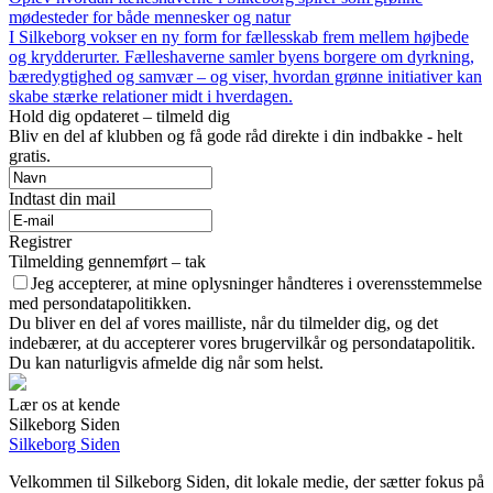
mødesteder for både mennesker og natur
I Silkeborg vokser en ny form for fællesskab frem mellem højbede
og krydderurter. Fælleshaverne samler byens borgere om dyrkning,
bæredygtighed og samvær – og viser, hvordan grønne initiativer kan
skabe stærke relationer midt i hverdagen.
Hold dig opdateret – tilmeld dig
Bliv en del af klubben og få gode råd direkte i din indbakke - helt
gratis.
Indtast din mail
Registrer
Tilmelding gennemført – tak
Jeg accepterer, at mine oplysninger håndteres i overensstemmelse
med persondatapolitikken.
Du bliver en del af vores mailliste, når du tilmelder dig, og det
indebærer, at du accepterer vores brugervilkår og persondatapolitik.
Du kan naturligvis afmelde dig når som helst.
Lær os at kende
Silkeborg Siden
Silkeborg Siden
Velkommen til Silkeborg Siden, dit lokale medie, der sætter fokus på