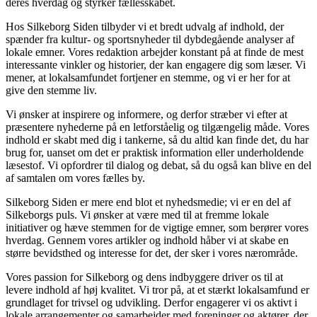
deres hverdag og styrker fællesskabet.
Hos Silkeborg Siden tilbyder vi et bredt udvalg af indhold, der
spænder fra kultur- og sportsnyheder til dybdegående analyser af
lokale emner. Vores redaktion arbejder konstant på at finde de mest
interessante vinkler og historier, der kan engagere dig som læser. Vi
mener, at lokalsamfundet fortjener en stemme, og vi er her for at
give den stemme liv.
Vi ønsker at inspirere og informere, og derfor stræber vi efter at
præsentere nyhederne på en letforståelig og tilgængelig måde. Vores
indhold er skabt med dig i tankerne, så du altid kan finde det, du har
brug for, uanset om det er praktisk information eller underholdende
læsestof. Vi opfordrer til dialog og debat, så du også kan blive en del
af samtalen om vores fælles by.
Silkeborg Siden er mere end blot et nyhedsmedie; vi er en del af
Silkeborgs puls. Vi ønsker at være med til at fremme lokale
initiativer og hæve stemmen for de vigtige emner, som berører vores
hverdag. Gennem vores artikler og indhold håber vi at skabe en
større bevidsthed og interesse for det, der sker i vores nærområde.
Vores passion for Silkeborg og dens indbyggere driver os til at
levere indhold af høj kvalitet. Vi tror på, at et stærkt lokalsamfund er
grundlaget for trivsel og udvikling. Derfor engagerer vi os aktivt i
lokale arrangementer og samarbejder med foreninger og aktører, der