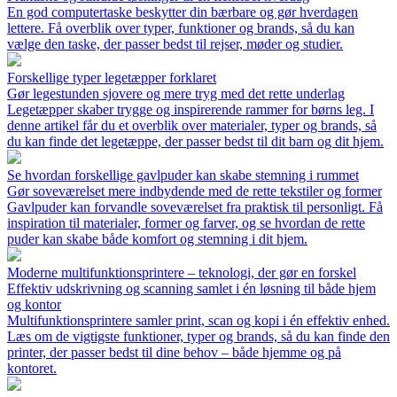
En god computertaske beskytter din bærbare og gør hverdagen
lettere. Få overblik over typer, funktioner og brands, så du kan
vælge den taske, der passer bedst til rejser, møder og studier.
Forskellige typer legetæpper forklaret
Gør legestunden sjovere og mere tryg med det rette underlag
Legetæpper skaber trygge og inspirerende rammer for børns leg. I
denne artikel får du et overblik over materialer, typer og brands, så
du kan finde det legetæppe, der passer bedst til dit barn og dit hjem.
Se hvordan forskellige gavlpuder kan skabe stemning i rummet
Gør soveværelset mere indbydende med de rette tekstiler og former
Gavlpuder kan forvandle soveværelset fra praktisk til personligt. Få
inspiration til materialer, former og farver, og se hvordan de rette
puder kan skabe både komfort og stemning i dit hjem.
Moderne multifunktionsprintere – teknologi, der gør en forskel
Effektiv udskrivning og scanning samlet i én løsning til både hjem
og kontor
Multifunktionsprintere samler print, scan og kopi i én effektiv enhed.
Læs om de vigtigste funktioner, typer og brands, så du kan finde den
printer, der passer bedst til dine behov – både hjemme og på
kontoret.