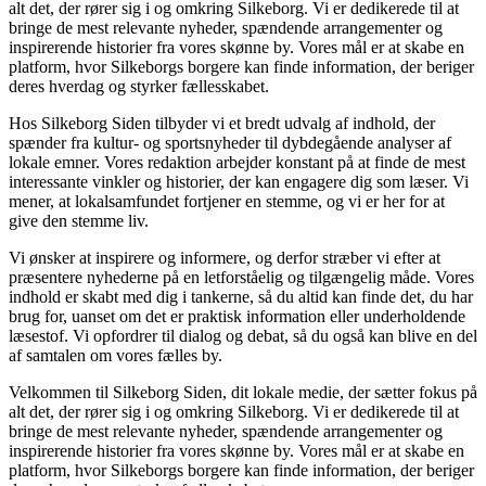
alt det, der rører sig i og omkring Silkeborg. Vi er dedikerede til at
bringe de mest relevante nyheder, spændende arrangementer og
inspirerende historier fra vores skønne by. Vores mål er at skabe en
platform, hvor Silkeborgs borgere kan finde information, der beriger
deres hverdag og styrker fællesskabet.
Hos Silkeborg Siden tilbyder vi et bredt udvalg af indhold, der
spænder fra kultur- og sportsnyheder til dybdegående analyser af
lokale emner. Vores redaktion arbejder konstant på at finde de mest
interessante vinkler og historier, der kan engagere dig som læser. Vi
mener, at lokalsamfundet fortjener en stemme, og vi er her for at
give den stemme liv.
Vi ønsker at inspirere og informere, og derfor stræber vi efter at
præsentere nyhederne på en letforståelig og tilgængelig måde. Vores
indhold er skabt med dig i tankerne, så du altid kan finde det, du har
brug for, uanset om det er praktisk information eller underholdende
læsestof. Vi opfordrer til dialog og debat, så du også kan blive en del
af samtalen om vores fælles by.
Velkommen til Silkeborg Siden, dit lokale medie, der sætter fokus på
alt det, der rører sig i og omkring Silkeborg. Vi er dedikerede til at
bringe de mest relevante nyheder, spændende arrangementer og
inspirerende historier fra vores skønne by. Vores mål er at skabe en
platform, hvor Silkeborgs borgere kan finde information, der beriger