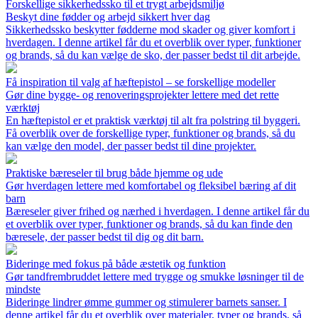
Forskellige sikkerhedssko til et trygt arbejdsmiljø
Beskyt dine fødder og arbejd sikkert hver dag
Sikkerhedssko beskytter fødderne mod skader og giver komfort i
hverdagen. I denne artikel får du et overblik over typer, funktioner
og brands, så du kan vælge de sko, der passer bedst til dit arbejde.
Få inspiration til valg af hæftepistol – se forskellige modeller
Gør dine bygge- og renoveringsprojekter lettere med det rette
værktøj
En hæftepistol er et praktisk værktøj til alt fra polstring til byggeri.
Få overblik over de forskellige typer, funktioner og brands, så du
kan vælge den model, der passer bedst til dine projekter.
Praktiske bæreseler til brug både hjemme og ude
Gør hverdagen lettere med komfortabel og fleksibel bæring af dit
barn
Bæreseler giver frihed og nærhed i hverdagen. I denne artikel får du
et overblik over typer, funktioner og brands, så du kan finde den
bæresele, der passer bedst til dig og dit barn.
Bideringe med fokus på både æstetik og funktion
Gør tandfrembruddet lettere med trygge og smukke løsninger til de
mindste
Bideringe lindrer ømme gummer og stimulerer barnets sanser. I
denne artikel får du et overblik over materialer, typer og brands, så