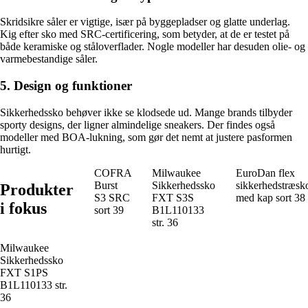
Skridsikre såler er vigtige, især på byggepladser og glatte underlag.
Kig efter sko med SRC-certificering, som betyder, at de er testet på
både keramiske og ståloverflader. Nogle modeller har desuden olie- og
varmebestandige såler.
5. Design og funktioner
Sikkerhedssko behøver ikke se klodsede ud. Mange brands tilbyder
sporty designs, der ligner almindelige sneakers. Der findes også
modeller med BOA-lukning, som gør det nemt at justere pasformen
hurtigt.
COFRA
Milwaukee
EuroDan flex
Burst
Sikkerhedssko
sikkerhedstræsk
Produkter
S3 SRC
FXT S3S
med kap sort 38
i fokus
sort 39
B1L110133
str. 36
Milwaukee
Sikkerhedssko
FXT S1PS
B1L110133 str.
36