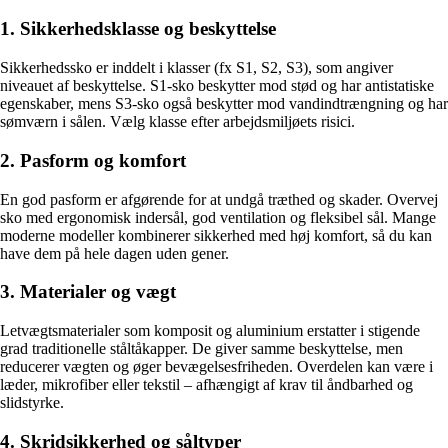
1. Sikkerhedsklasse og beskyttelse
Sikkerhedssko er inddelt i klasser (fx S1, S2, S3), som angiver
niveauet af beskyttelse. S1-sko beskytter mod stød og har antistatiske
egenskaber, mens S3-sko også beskytter mod vandindtrængning og har
sømværn i sålen. Vælg klasse efter arbejdsmiljøets risici.
2. Pasform og komfort
En god pasform er afgørende for at undgå træthed og skader. Overvej
sko med ergonomisk indersål, god ventilation og fleksibel sål. Mange
moderne modeller kombinerer sikkerhed med høj komfort, så du kan
have dem på hele dagen uden gener.
3. Materialer og vægt
Letvægtsmaterialer som komposit og aluminium erstatter i stigende
grad traditionelle ståltåkapper. De giver samme beskyttelse, men
reducerer vægten og øger bevægelsesfriheden. Overdelen kan være i
læder, mikrofiber eller tekstil – afhængigt af krav til åndbarhed og
slidstyrke.
4. Skridsikkerhed og såltyper