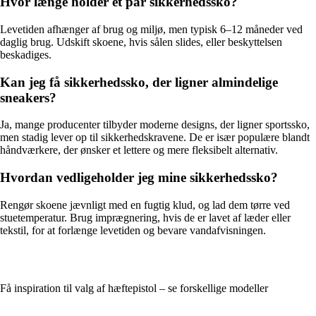
Hvor længe holder et par sikkerhedssko?
Levetiden afhænger af brug og miljø, men typisk 6–12 måneder ved
daglig brug. Udskift skoene, hvis sålen slides, eller beskyttelsen
beskadiges.
Kan jeg få sikkerhedssko, der ligner almindelige
sneakers?
Ja, mange producenter tilbyder moderne designs, der ligner sportssko,
men stadig lever op til sikkerhedskravene. De er især populære blandt
håndværkere, der ønsker et lettere og mere fleksibelt alternativ.
Hvordan vedligeholder jeg mine sikkerhedssko?
Rengør skoene jævnligt med en fugtig klud, og lad dem tørre ved
stuetemperatur. Brug imprægnering, hvis de er lavet af læder eller
tekstil, for at forlænge levetiden og bevare vandafvisningen.
Få inspiration til valg af hæftepistol – se forskellige modeller