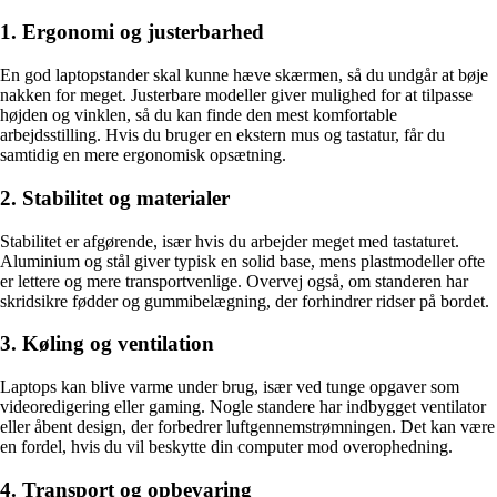
1. Ergonomi og justerbarhed
En god laptopstander skal kunne hæve skærmen, så du undgår at bøje
nakken for meget. Justerbare modeller giver mulighed for at tilpasse
højden og vinklen, så du kan finde den mest komfortable
arbejdsstilling. Hvis du bruger en ekstern mus og tastatur, får du
samtidig en mere ergonomisk opsætning.
2. Stabilitet og materialer
Stabilitet er afgørende, især hvis du arbejder meget med tastaturet.
Aluminium og stål giver typisk en solid base, mens plastmodeller ofte
er lettere og mere transportvenlige. Overvej også, om standeren har
skridsikre fødder og gummibelægning, der forhindrer ridser på bordet.
3. Køling og ventilation
Laptops kan blive varme under brug, især ved tunge opgaver som
videoredigering eller gaming. Nogle standere har indbygget ventilator
eller åbent design, der forbedrer luftgennemstrømningen. Det kan være
en fordel, hvis du vil beskytte din computer mod overophedning.
4. Transport og opbevaring