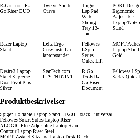
R-Go Tools R-
Twelve South
Targus
PORT Design
Go Riser DUO
Curve
Lap Pad
Ergonomic
With
Adjustable
Sliding
Laptop/Note
Tray 13-
Stand
15in
Razer Laptop
Leitz Ergo
Fellowes
MOFT Adhes
Stand
Cosy justerbar
I-Spire
Laptop Stand 
laptopstander
Series
Gold
Quick Lift
Desire2 Laptop
StarTech.com
R-Go
Fellowes I-Sp
Stand Supreme
LTSTND2IN1
Tools R-
Series Quick 
Dual Pivot Plus
Go Riser
Silver
Document
Produktbeskrivelser
Spigen Foldable Laptop Stand LD201 - black - universal
Fellowes Smart Suites Laptop Riser
ALOGIC Elite Adjustable Laptop Stand
Contour Laptop Riser Steel
MOFT Z-stand Sit-stand Laptop Desk Black