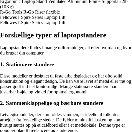
Ergonomic Laptop Stand Ventilated Aluminum Frame Supports 22lb
(10Kg)
R-Go Tools R-Go Riser flexible
Fellowes I-Spire Series Laptop Lift
Fellowes I-Spire Series Laptop Lift
Forskellige typer af laptopstandere
Laptopstandere findes i mange udformninger, alt efter hvordan og hvor
du bruger din computer.
1. Stationære standere
Disse modeller er designet til faste arbejdspladser og har ofte solid
konstruktion og elegant design. De kan være lavet af metal eller træ og
passer godt ind i et kontormiljø. Mange stationære standere har
justerbar højde og vinkel for optimal ergonomi.
2. Sammenklappelige og bærbare standere
Letvægtsmodeller, der kan foldes sammen, er ideelle til folk, der
arbejder fra forskellige steder. De fylder minimalt i tasken og kan
hurtigt sættes op på et cafébord eller i et mødelokale. Denne type er
populær blandt freelancere og studerende.