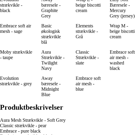
strækvikle -
bæresele -
beige biscotti
Bæresele -
black
Graphite
cream
Mercury
Grey
Grey (jersey)
Embrace soft air
Basic
Elements
Wrap M -
mesh - sage
økologisk
strækvikle -
beige biscotti
strækvikle
Grå
cream
blå
Moby strækvikle
Aura
Classic
Embrace soft
- taupe
Strækvikle -
Strækvikle -
air mesh -
Twilight
slate
washed
Navy
black
Evolution
Away
Embrace soft
strækvikle - grey
bæresele -
air mesh -
Midnight
blue
Blue
Produktbeskrivelser
Aura Mesh Strækvikle - Soft Grey
Classic strækvikle - pear
Embrace - pure black