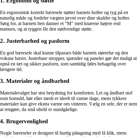
1. Ergonomi og støtte
En ergonomisk korrekt bæresele støtter barnets hofter og ryg på en
naturlig måde og fordeler vægten jævnt over dine skuldre og hofter.
Sørg for, at barnets ben danner et “M” med knæene højere end
numsen, og at ryggen får den nødvendige støtte.
2. Justerbarhed og pasform
En god bæresele skal kunne tilpasses både barnets størrelse og den
voksne bærer. Justerbare stropper, spænder og paneler gør det muligt at
opnå en tæt og sikker pasform, som samtidig føles behagelig over
længere tid.
3. Materialer og åndbarhed
Materialevalget har stor betydning for komforten. Let og åndbart stof
som bomuld, hør eller mesh er ideelt til varme dage, mens tykkere
materialer kan give ekstra varme om vinteren. Vælg en sele, der er nem
at rengøre, da små uheld er uundgåelige.
4. Brugervenlighed
Nogle bæreseler er designet til hurtig påtagning med få klik, mens