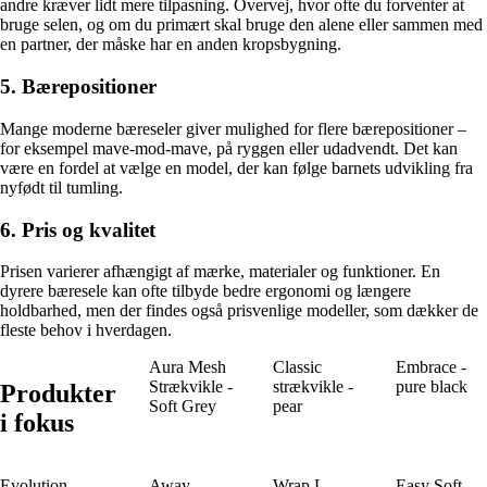
andre kræver lidt mere tilpasning. Overvej, hvor ofte du forventer at
bruge selen, og om du primært skal bruge den alene eller sammen med
en partner, der måske har en anden kropsbygning.
5. Bærepositioner
Mange moderne bæreseler giver mulighed for flere bærepositioner –
for eksempel mave-mod-mave, på ryggen eller udadvendt. Det kan
være en fordel at vælge en model, der kan følge barnets udvikling fra
nyfødt til tumling.
6. Pris og kvalitet
Prisen varierer afhængigt af mærke, materialer og funktioner. En
dyrere bæresele kan ofte tilbyde bedre ergonomi og længere
holdbarhed, men der findes også prisvenlige modeller, som dækker de
fleste behov i hverdagen.
Aura Mesh
Classic
Embrace -
Strækvikle -
strækvikle -
pure black
Produkter
Soft Grey
pear
i fokus
Evolution
Away
Wrap L -
Easy Soft