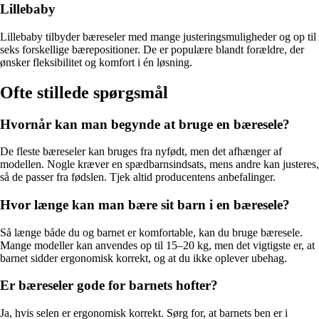
Lillebaby
Lillebaby tilbyder bæreseler med mange justeringsmuligheder og op til
seks forskellige bærepositioner. De er populære blandt forældre, der
ønsker fleksibilitet og komfort i én løsning.
Ofte stillede spørgsmål
Hvornår kan man begynde at bruge en bæresele?
De fleste bæreseler kan bruges fra nyfødt, men det afhænger af
modellen. Nogle kræver en spædbarnsindsats, mens andre kan justeres,
så de passer fra fødslen. Tjek altid producentens anbefalinger.
Hvor længe kan man bære sit barn i en bæresele?
Så længe både du og barnet er komfortable, kan du bruge bæresele.
Mange modeller kan anvendes op til 15–20 kg, men det vigtigste er, at
barnet sidder ergonomisk korrekt, og at du ikke oplever ubehag.
Er bæreseler gode for barnets hofter?
Ja, hvis selen er ergonomisk korrekt. Sørg for, at barnets ben er i